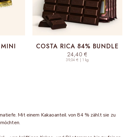
 MINI
COSTA RICA 84% BUNDLE
Sale price
24,40 €
39,04 € | 1 kg
atiefe. Mit einem Kakaoanteil von 84 % zählt sie zu
n möchten.