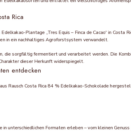
 Edelkakaosorten und entfaltet ein vielschichtiges Aromenspi
sta Rica
Edelkakao-Plantage „Tres Equis – Finca de Cacao“ in Costa Ri
en in ein nachhaltiges Agroforstsystem verwandelt.
 die sorgfältig fermentiert und verarbeitet werden. Die Kombi
harakter dieser Herkunft widerspiegelt.
aten entdecken
e aus Rausch Costa Rica 84 % Edelkakao-Schokolade hergestell
e in unterschiedlichen Formaten erleben – vom kleinen Genuss z