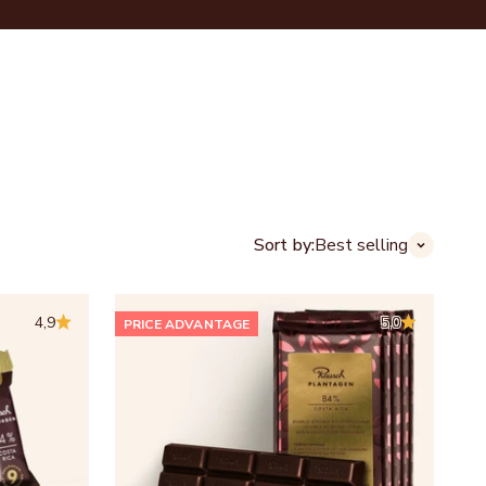
Login
Cart
CHOCOLATE HOUSES
ABOUT US
B2B
Sort by:
Best selling
4,9
5,0
PRICE ADVANTAGE