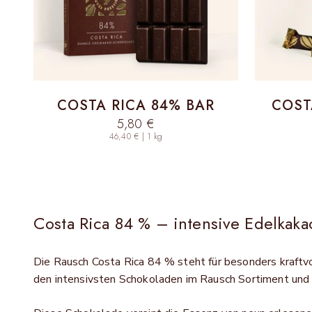
COSTA RICA 84% BAR
COST
Sale price
5,80 €
46,40 € | 1 kg
Costa Rica 84 % – intensive Edelkaka
Die Rausch Costa Rica 84 % steht für besonders kraftv
den intensivsten Schokoladen im Rausch Sortiment und r