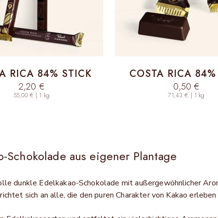
A RICA 84% STICK
COSTA RICA 84%
Sale price
Sale price
2,20 €
0,50 €
55,00 € | 1 kg
71,43 € | 1 kg
o-Schokolade aus eigener Plantage
olle dunkle Edelkakao-Schokolade mit außergewöhnlicher Arom
ichtet sich an alle, die den puren Charakter von Kakao erlebe