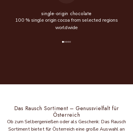
single-origin chocolate
100 % single origin cocoa from selected regions
worldwide
Go to item 1
Go to item 2
Go to item 3
Go to item 4
Go to item 5
Das Rausch Sortiment – Genussvielfalt für
Österreich
Ob zum Selbergenießen oder als Geschenk: Das Rausch
Sortiment bietet für Österreich eine große Auswahl an