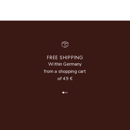
FREE SHIPPING
Within Germany
from a shopping cart
of 49 €
Go to item 1
Go to item 2
Go to item 3