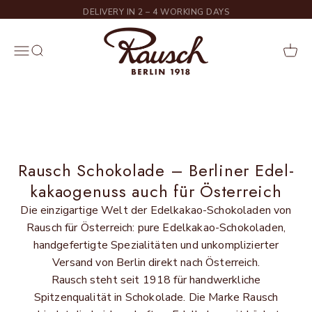
Skip to content
DELIVERY IN 2 – 4 WORKING DAYS
Rausch
Menu
Search
Cart
Rausch Schokolade für
Österreich
Rausch Schokolade – Berliner Edel­
kakao­genuss auch für Österreich
Die einzigartige Welt der Edelkakao-Schokoladen von
Rausch für Österreich: pure Edelkakao-Schokoladen,
handgefertigte Spezialitäten und unkomplizierter
Versand von Berlin direkt nach Österreich.
Rausch steht seit 1918 für handwerkliche
Spitzenqualität in Schokolade. Die Marke Rausch