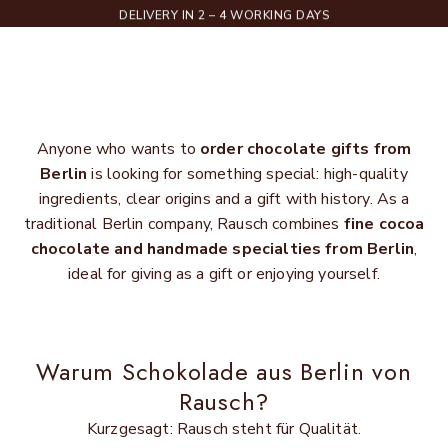
Order chocolate gifts from
Skip to content
DELIVERY IN 2 – 4 WORKING DAYS
Berlin
Rausch
Menu
Search
Cart
Anyone who wants to
order chocolate gifts from
Berlin
is looking for something special: high-quality
ingredients, clear origins and a gift with history. As a
traditional Berlin company, Rausch combines
fine cocoa
chocolate and handmade specialties from Berlin
,
ideal for giving as a gift or enjoying yourself.
Warum Schokolade aus Berlin von
Rausch?
Kurzgesagt: Rausch steht für Qualität.