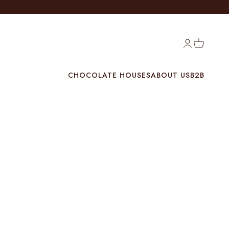
Login
Cart
CHOCOLATE HOUSES
ABOUT US
B2B
g